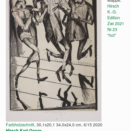
Mappe:
Hirsch
K.-G.
Edition
Zwi 2021
Nr.23
"hot"
Farbholzschnitt
, 30,1x20,1 34,0x24,0 cm, 6/15 2020
Hirsch Karl-Georg