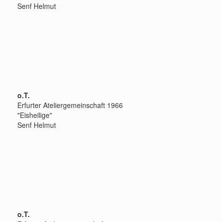
Senf Helmut
o.T.
Erfurter Ateliergemeinschaft 1966
"Eisheilige"
Senf Helmut
o.T.