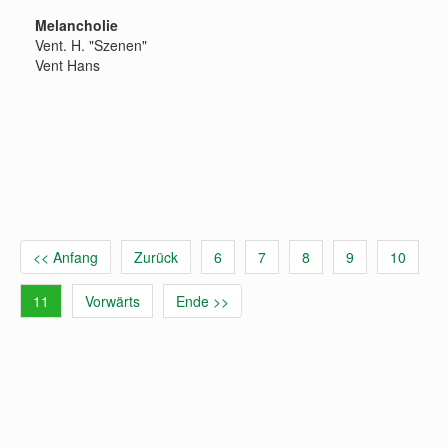
Melancholie
Vent. H. "Szenen"
Vent Hans
<< Anfang
Zurück
6
7
8
9
10
11
Vorwärts
Ende >>