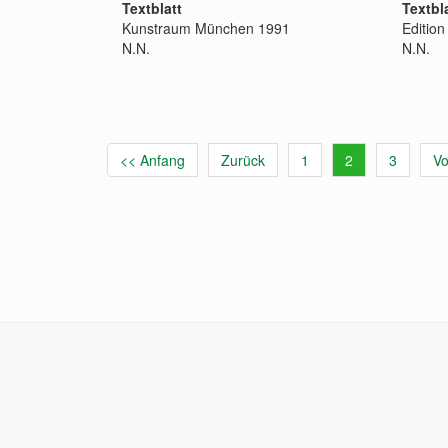
Textblatt
Textbl
Kunstraum München 1991
Edition
N.N.
N.N.
<< Anfang
Zurück
1
2
3
Vo