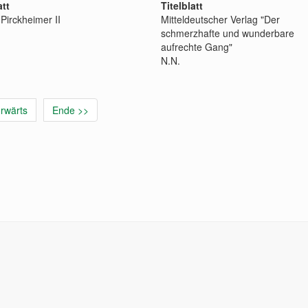
att
Titelblatt
 Pirckheimer II
Mitteldeutscher Verlag "Der
schmerzhafte und wunderbare
aufrechte Gang"
N.N.
rwärts
Ende >>