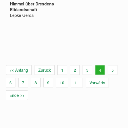
Himmel über Dresdens
Elblandschaft
Lepke Gerda
<< Anfang
Zurück
1
2
3
4
5
6
7
8
9
10
11
Vorwärts
Ende >>