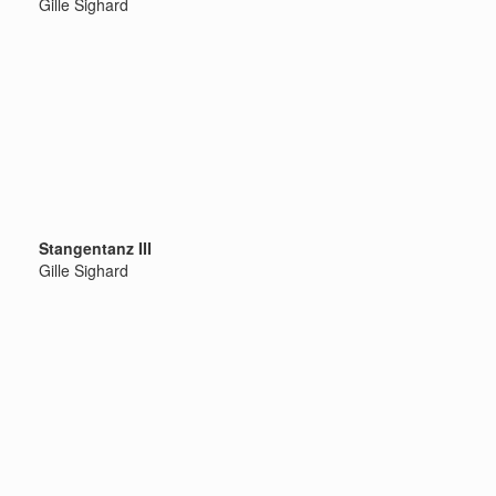
Gille Sighard
Stangentanz III
Gille Sighard