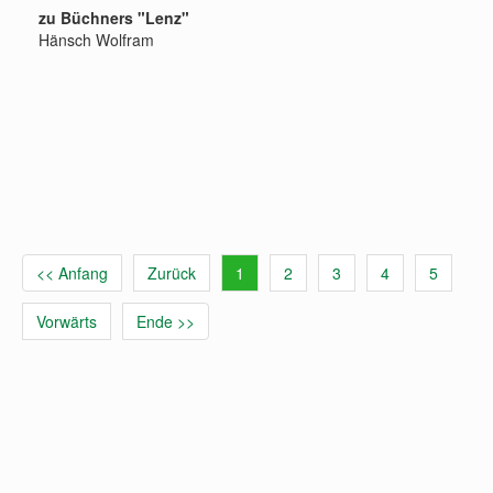
zu Büchners "Lenz"
Hänsch Wolfram
<< Anfang
Zurück
1
2
3
4
5
Vorwärts
Ende >>